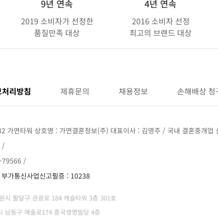
9년 연속
4년 연속
2019 소비자가 선정한
2016 소비자 선정
품질만족 대상
최고의 브랜드 대상
보처리방침
제휴문의
채용정보
손해배상 청
32 가연타워 상호명 : 가연결혼정보(주) 대표이사 : 김영주 / 국내 결혼중개업 신
 /
79566 /
/ 부가통신사업신고필증 : 10238
 수원시 팔달구 권광로 184 캐슬타워 3층 301호
광역시 남동구 예술로174 흥국생명빌딩 4층