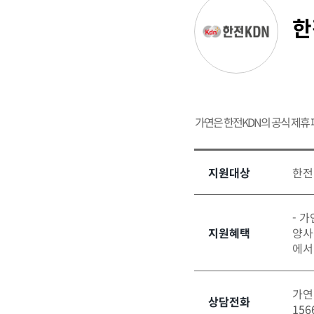
한
가연은 한전KDN의 공식 제휴
지원대상
한전
- 
지원혜택
양사
에서
가연
상담전화
156