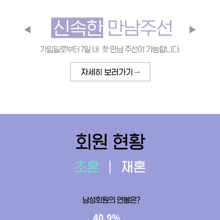
회원 현황
초혼
재혼