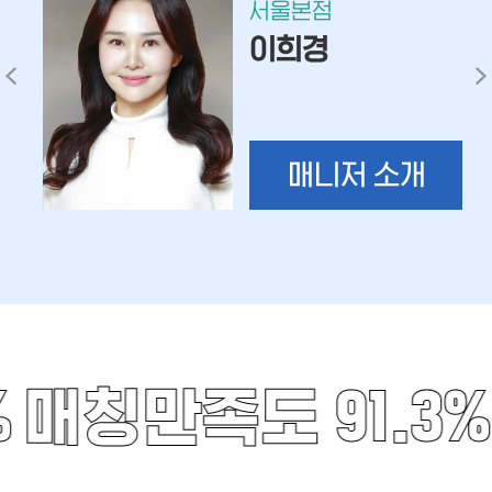
서울본점
이희경
매니저 소개
%
매칭만족도 91.3%