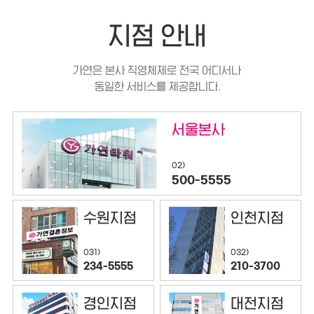
지점 안내
가연은 본사 직영체제로 전국 어디서나
동일한 서비스를 제공합니다.
서울본사
02)
500-5555
수원지점
인천지점
032)
031)
210-3700
234-5555
경인지점
대전지점