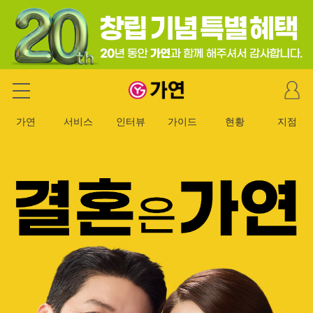
마
가연 결혼정보회사
이
페
가연
서비스
인터뷰
가이드
현황
지점
이
지