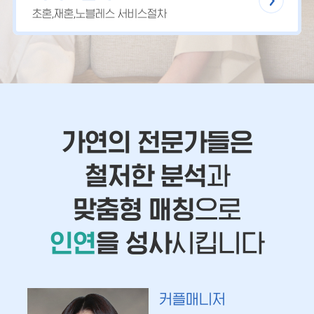
초혼,재혼,노블레스 서비스절차
가연의 전문가들은
철저한 분석
과
맞춤형 매칭
으로
인연
을 성사
시킵니다
커플매니저