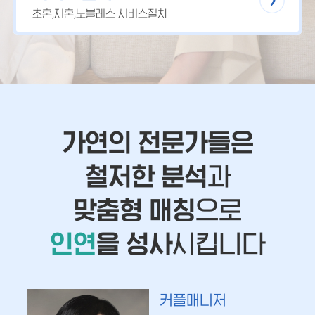
초혼,재혼,노블레스 서비스절차
가연의 전문가들은
철저한 분석
과
맞춤형 매칭
으로
인연
을 성사
시킵니다
커플매니저