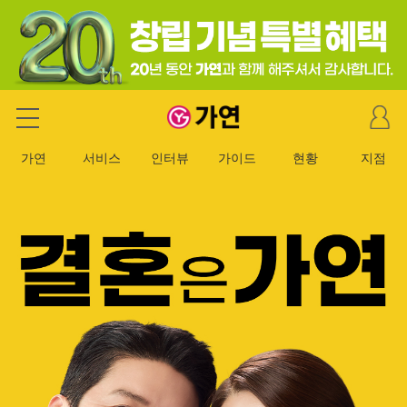
마
가연 결혼정보회사
이
페
가연
서비스
인터뷰
가이드
현황
지점
이
지