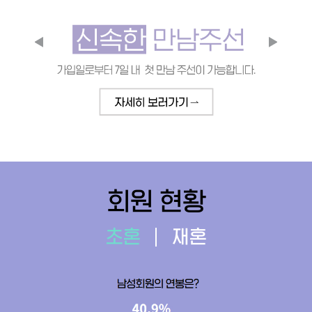
회원 현황
초혼
재혼