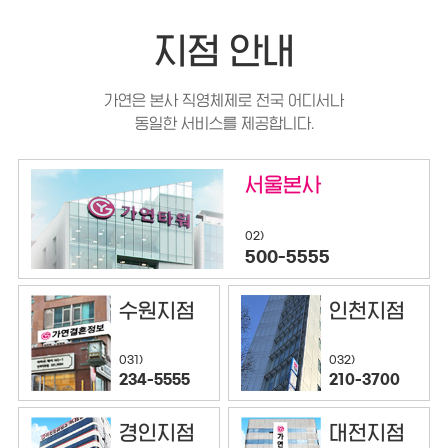
지점 안내
가연은 본사 직영체제로 전국 어디서나
동일한 서비스를 제공합니다.
서울본사
02)
500-5555
수원지점
인천지점
032)
031)
210-3700
234-5555
경인지점
대전지점