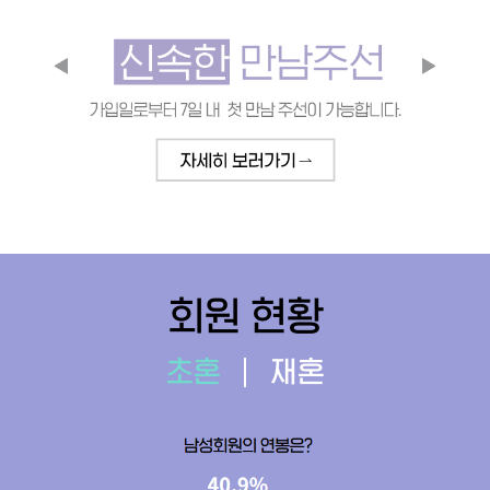
회원 현황
초혼
재혼