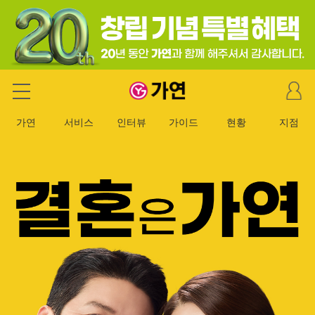
마
가연 결혼정보회사
이
페
가연
서비스
인터뷰
가이드
현황
지점
이
지