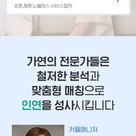
초혼,재혼,노블레스 서비스절차
가연의 전문가들은
철저한 분석
과
맞춤형 매칭
으로
인연
을 성사
시킵니다
커플매니저