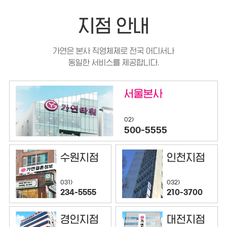
지점 안내
가연은 본사 직영체제로 전국 어디서나
동일한 서비스를 제공합니다.
서울본사
02)
500-5555
수원지점
인천지점
032)
031)
210-3700
234-5555
경인지점
대전지점