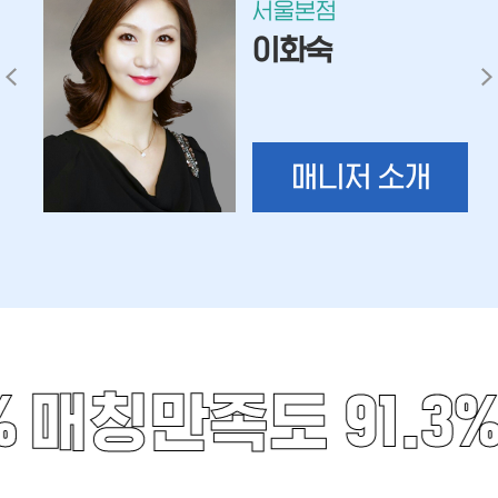
서울본점
이화숙
매니저 소개
%
매칭만족도 91.3