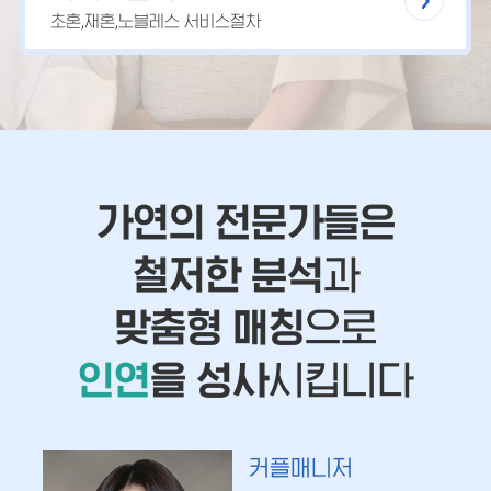
초혼,재혼,노블레스 서비스절차
가연의 전문가들은
철저한 분석
과
맞춤형 매칭
으로
인연
을 성사
시킵니다
커플매니저