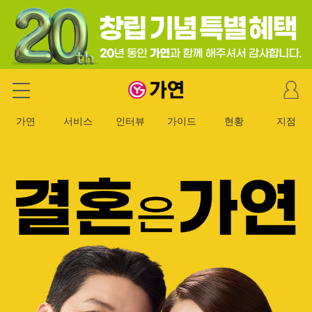
마
가연 결혼정보회사
이
페
가연
서비스
인터뷰
가이드
현황
지점
이
지