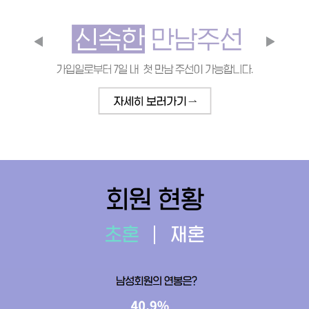
회원 현황
초혼
재혼