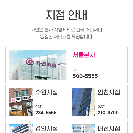
지점 안내
가연은 본사 직영체제로 전국 어디서나
동일한 서비스를 제공합니다.
서울본사
02)
500-5555
수원지점
인천지점
032)
031)
210-3700
234-5555
경인지점
대전지점