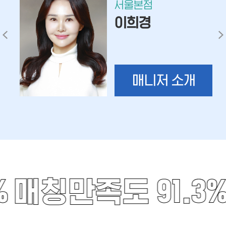
서울본점
이희경
매니저 소개
%
매칭만족도 91.3