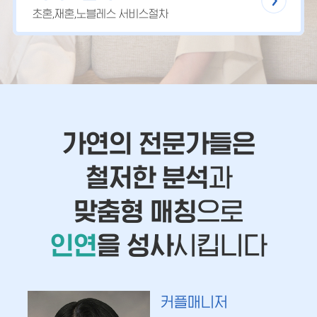
초혼,재혼,노블레스 서비스절차
가연의 전문가들은
철저한 분석
과
맞춤형 매칭
으로
인연
을 성사
시킵니다
커플매니저