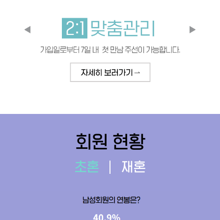
회원 현황
초혼
재혼