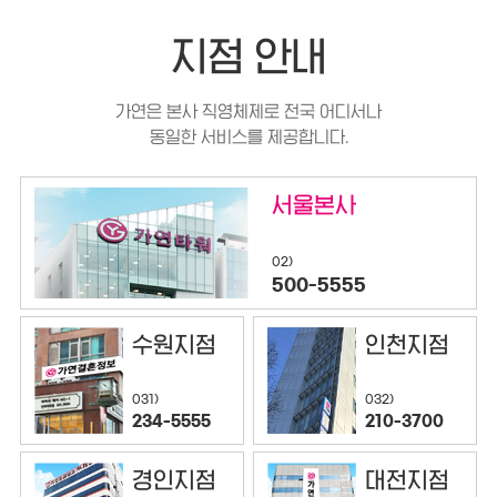
지점 안내
가연은 본사 직영체제로 전국 어디서나
동일한 서비스를 제공합니다.
서울본사
02)
500-5555
수원지점
인천지점
032)
031)
210-3700
234-5555
경인지점
대전지점