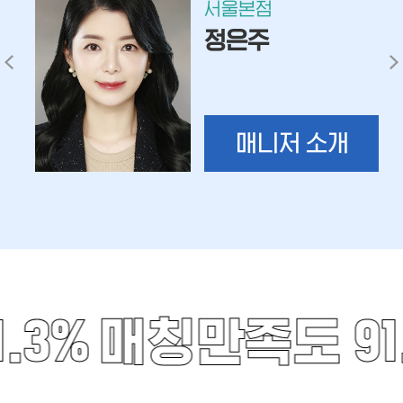
서울본점
박정은
 소개
매니저 소개
3%
매칭만족도 91.