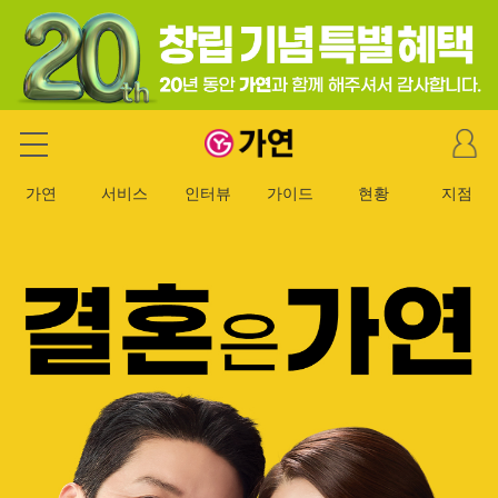
마
가연 결혼정보회사
이
페
가연
서비스
인터뷰
가이드
현황
지점
이
지