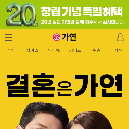
마
가연 결혼정보회사
이
페
가연
서비스
인터뷰
가이드
현황
지점
이
지