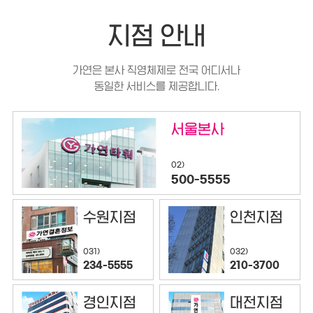
지점 안내
가연은 본사 직영체제로 전국 어디서나
동일한 서비스를 제공합니다.
서울본사
02)
500-5555
수원지점
인천지점
032)
031)
210-3700
234-5555
경인지점
대전지점