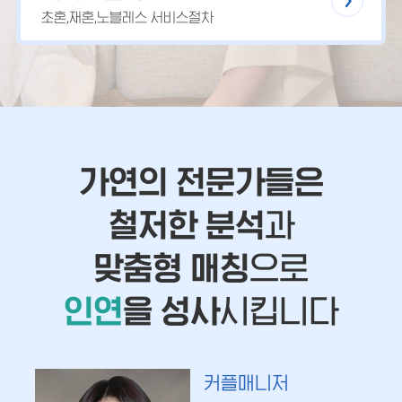
초혼,재혼,노블레스 서비스절차
가연의 전문가들은
철저한 분석
과
맞춤형 매칭
으로
인연
을 성사
시킵니다
커플매니저