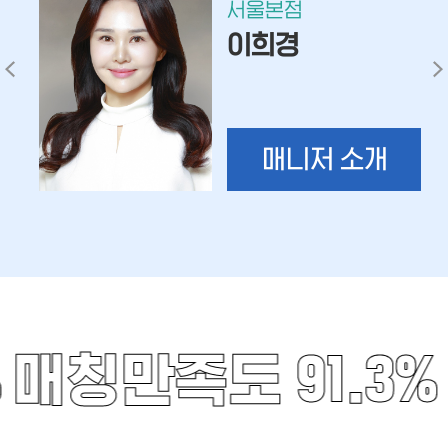
서울본점
이희경
매니저 소개
%
매칭만족도 91.3%