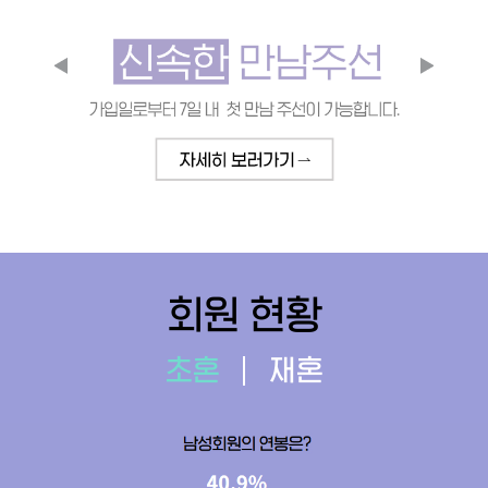
회원 현황
초혼
재혼