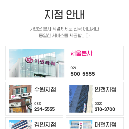
지점 안내
가연은 본사 직영체제로 전국 어디서나
동일한 서비스를 제공합니다.
서울본사
02)
500-5555
수원지점
인천지점
032)
031)
210-3700
234-5555
경인지점
대전지점