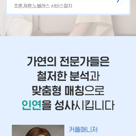
초혼,재혼,노블레스 서비스절차
가연의 전문가들은
철저한 분석
과
맞춤형 매칭
으로
인연
을 성사
시킵니다
커플매니저