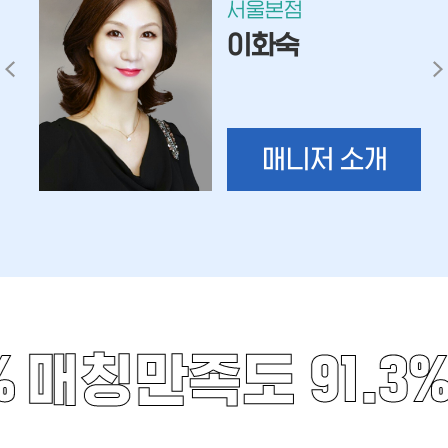
서울본점
이화숙
매니저 소개
%
매칭만족도 91.3