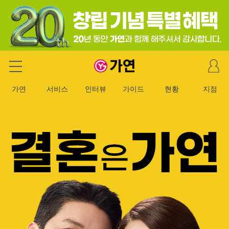
마
가연 결혼정보회사
이
페
가연
서비스
인터뷰
가이드
현황
지점
이
지