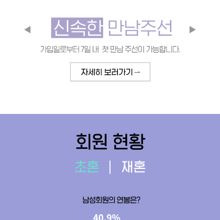
회원 현황
초혼
재혼