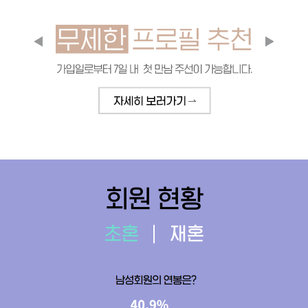
회원 현황
초혼
재혼