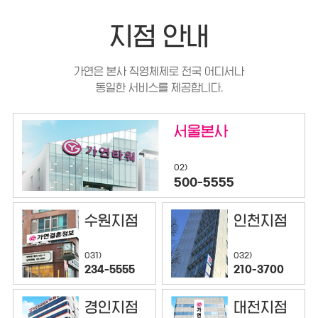
지점 안내
가연은 본사 직영체제로 전국 어디서나
동일한 서비스를 제공합니다.
서울본사
02)
500-5555
수원지점
인천지점
032)
031)
210-3700
234-5555
경인지점
대전지점