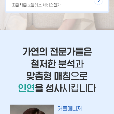
초혼,재혼,노블레스 서비스절차
가연의 전문가들은
철저한 분석
과
맞춤형 매칭
으로
인연
을 성사
시킵니다
커플매니저