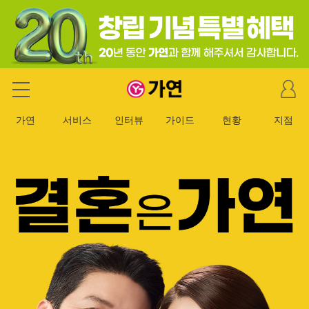
마
가연 결혼정보회사
이
페
가연
서비스
인터뷰
가이드
현황
지점
이
지