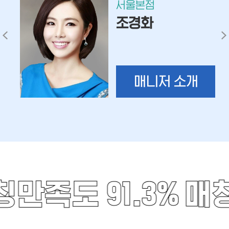
서울본점
조경화
매니저 소개
만족도 91.3%
매칭