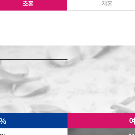
초혼
재혼
4%
여