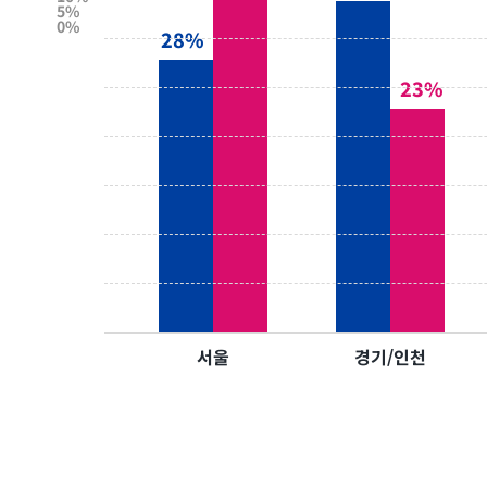
5%
0%
28%
23%
서울
경기/인천