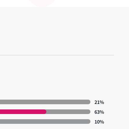
21%
63%
10%