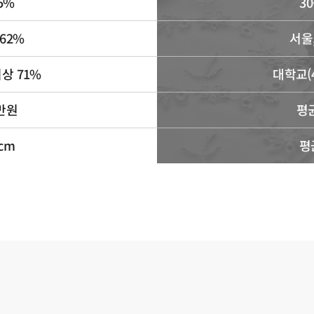
35%
30
62%
서울
상 71%
대학교(
0만원
평균
8cm
평균