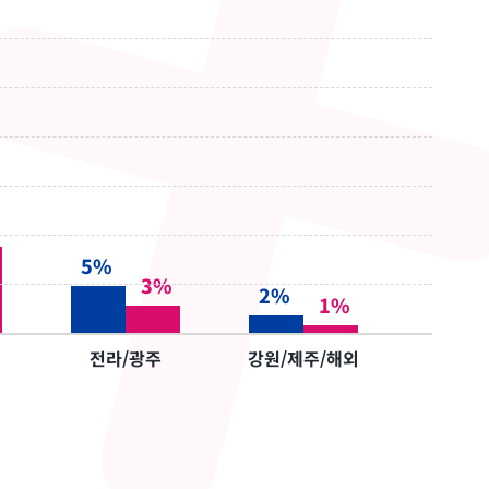
5%
3%
2%
1%
전라/광주
강원/제주/해외