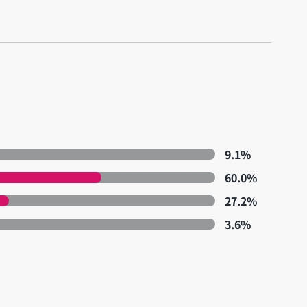
9.1%
60.0%
27.2%
3.6%