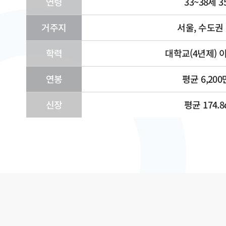
연령
33~38세 
거주지
서울, 수도권 
학력
대학교(4년제) 이
연봉
평균 6,20
신장
평균 174.